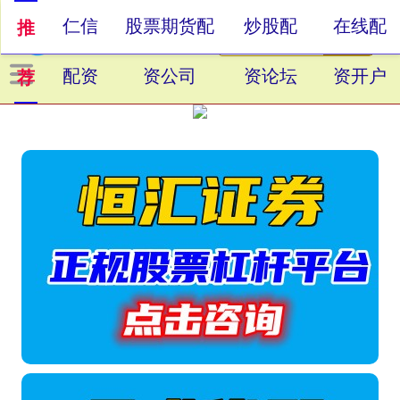
仁信
股票期货配
炒股配
在线配
推
配资
资公司
资论坛
资开户
荐