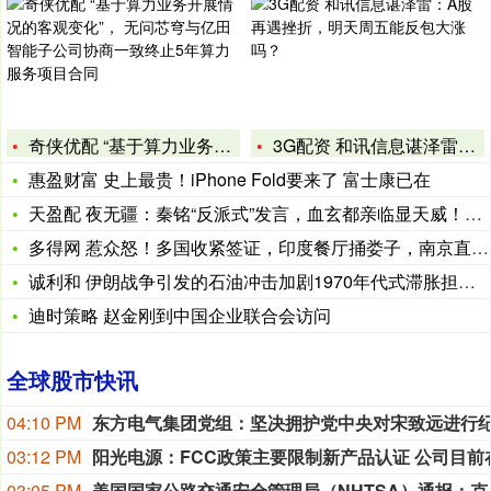
奇侠优配 “基于算力业务开展情况的客观变化”， 无问芯穹与亿
3G配资 和讯信息谌泽雷：A股再遇挫折，明天周五能反包大涨吗
惠盈财富 史上最贵！iPhone Fold要来了 富士康已在
天盈配 夜无疆：秦铭“反派式”发言，血玄都亲临显天威！破布异
多得网 惹众怒！多国收紧签证，印度餐厅捅娄子，南京直接出手：
诚利和 伊朗战争引发的石油冲击加剧1970年代式滞胀担忧 但
迪时策略 赵金刚到中国企业联合会访问
全球股市快讯
04:10 PM
03:12 PM
03:05 PM
美国国家公路交通安全管理局（NHTSA）通