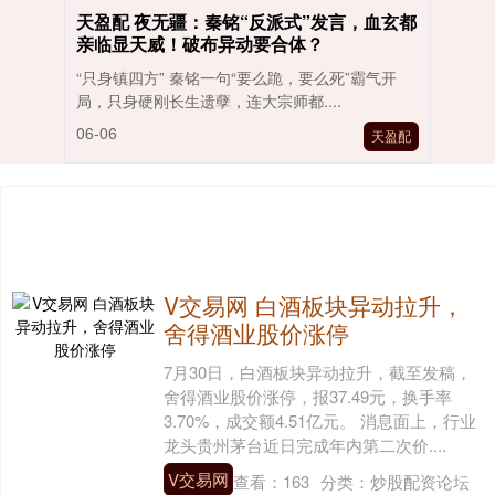
天盈配 夜无疆：秦铭“反派式”发言，血玄都
亲临显天威！破布异动要合体？
“只身镇四方” 秦铭一句“要么跪，要么死”霸气开
局，只身硬刚长生遗孽，连大宗师都....
06-06
天盈配
V交易网 白酒板块异动拉升，
舍得酒业股价涨停
7月30日，白酒板块异动拉升，截至发稿，
舍得酒业股价涨停，报37.49元，换手率
3.70%，成交额4.51亿元。 消息面上，行业
龙头贵州茅台近日完成年内第二次价....
V交易网
查看：
163
分类：
炒股配资论坛