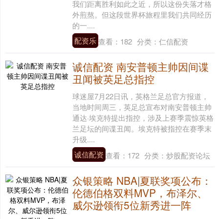
我们距离胜利如此之近，所以这份失落才格
外煎熬。但这段世界杯旅程里我们共同经历
的一....
配资乐
查看：
182
分类：
仁信配资
诚信配资 南安普顿主帅因间谍
丑闻被英足总指控
球迷屋7月22日讯，英格兰足总官方报道，
当地时间周三，英足总宣布对南安普顿主帅
通达·埃克特提出指控，涉及上赛季震惊英格
兰足坛的间谍丑闻。埃克特被指控在赛季末
升级....
诚信配资
查看：
172
分类：
炒股配资论坛
众银策略 NBA|夏联奖项公布：
伦德伯格双料MVP，布泽尔、
威尔逊领衔5位新秀进一阵