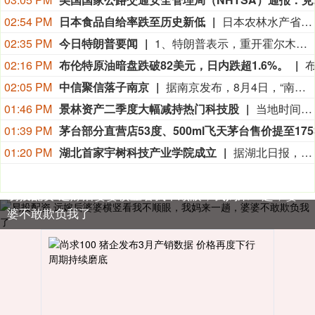
02:54 PM
日本食品自给率跌至历史新低
日本农林水产省8月7日公布的数据显示，2025财年，即2025年4月至2026年3月，按热量计算的日本食品自给率下降1个百分点至37%，为历史最低水平。日本食品自给率是指国内生产的食品占国内食品总供给的比例。日本农林水产省表示，大米消费减少是食品自给率下降的重要原因。日本大米消费长期以来主要依靠本国供应，是日本食品自给率的重要支撑。米价上涨导致居民大米消费减少，国产大米提供的热量随之减少，显著拉低日本整体食品自给率。（CCTV国际时讯）
02:35 PM
今日特朗普要闻
1、特朗普表示，重开霍尔木兹海峡的谈判正在推进，尽管伊朗议员正在考虑对与美国和以色列相关的船只实施限制。 2、特朗普：（关于人工智能）这可能比石油还要重要。谁赢得人工智能，谁就赢得一切。就是如此重要。人工智能比互联网大很多倍。 3、报道称，美国总统特朗普近日在一次私下会晤中表示，他希望副总统万斯能够赢得2028年总统大选。 4、美国总统特朗普当地时间8月7日宣布，联邦政府将向多个关键矿产和电池项目投资30亿美元，旨在增加美国国内产量，并以此推动国家安全与产业政策。 5、美国总统特朗普6日否认他对国防部长赫格塞思不满，称对赫格塞思所做的工作“非常满意”。 6、白宫本周致信库克称，特朗普“正在考虑”解除其职务，并要求她在三周内回应有关抵押贷款欺诈的指控。 7、特朗普媒体集团退出与Crypto.com的两项交易。 8、当地时间8月6日，有记者在采访美国总统特朗普时提出，如果民主党人在中期选举后控制国会众议院，可能会再次试图弹劾他，特朗普表示，“很多人说我是有史以来最伟大的总统之一”。
02:16 PM
布伦特原油暗盘跌破82美元，日内跌超1.6%。
02:05 PM
中信聚信落子南京
据南京发布，8月4日，“南京聚信天晟股权投资合伙企业（有限合伙）”正式落地紫金山国际科创基金街区。基金规模10.01亿元，管理人为中信聚信（北京）资本管理有限公司，其向上穿透的实际控制人为中信集团，管理人整体管理规模超百亿元。该基金在2026紫金山创投大会上签约启动组建，将重点投向新一代信息技术、高端装备、新材料、新能源、生物医药及新消费等领域，为南京科创产业注入新的资本动能。
01:46 PM
景林资产二季度大幅减持热门科技股
当地时间8月7日，知名千亿级私募景林资产披露2026年二季度末最新美股持仓（13F）。二季度，景林资产清仓英伟达、META等热门科技股，大幅减持英特尔、网易、谷歌等标的；景林资产在二季度末的美股持仓市值从38.8亿美元大幅下降至21.9亿美元，降幅达43%。在大幅收缩多只原有持仓的同时，景林资产也对部分半导体产业链公司进行了布局，包括近期业绩超预期的美国光模块制造商AAOI（应用光电）。
01:39 PM
01:20 PM
湖北首家宇树科技产业学院成立
据湖北日报，8月7日，湖北省首家宇树科技产业学院在长江工程职业技术学院成立。据悉，“宇树科技产业学院”由宇树科技股份有限公司与长江工程职业技术学院共建，实行“企业专家任院长、校内教授任执行副院长”双院长制管理架构，聚焦机器人调试、运维、技术支持等市场紧缺岗位，精准培育紧缺人才。
易投配资 远嫁后婆婆横竖看我不顺眼，我妈来一趟，婆
婆不敢欺负我了