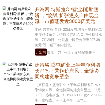
升鸿网 特斯拉Q2营业利润“腰
斩”，“烧钱”扩张透支自由现金
流，市值蒸发近3000亿美元
本站 陆雯燕 自7月22日发布增收不增利的二
季度成绩单后，特斯拉(TSLA.O)股价持续承
压。7月29日，公司盘中股价走低至297.38
美元/股，创下年内新低。....
升宏网
查看：
77
分类：
在线配资开户
泛策略 盛屯矿业上半年净利增
长71%：乘铜价东风，全链协
同构建竞争壁垒
（原标题：盛屯矿业上半年净利增长71%：
乘铜价东风，全链协同构建竞争壁垒） 7月
30日，盛屯矿业（SH:600711）发布2026年
半年度报告。今年上半年，公司....