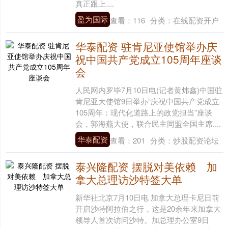
真正跟上....
盈为国际
查看：
116
分类：
在线配资开户
华泰配资 驻肯尼亚使馆举办庆
祝中国共产党成立105周年座谈
会
人民网内罗毕7月10日电(记者黄炜鑫)中国驻
肯尼亚大使馆9日举办“庆祝中国共产党成立
105周年：现代化道路上的政党担当”座谈
会，郭海燕大使，联合民主同盟全国主席....
华泰配资
查看：
201
分类：
炒股配资论坛
泰兴隆配资 摆脱对美依赖 加
拿大总理访沙特签大单
新华社北京7月10日电 加拿大总理卡尼日前
开启沙特阿拉伯之行，这是20余年来加拿大
领导人首次访问沙特。加总理办公室9日