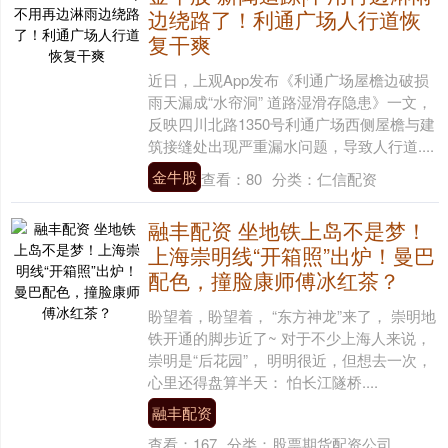
边绕路了！利通广场人行道恢
复干爽
近日，上观App发布《利通广场屋檐边破损
雨天漏成“水帘洞” 道路湿滑存隐患》一文，
反映四川北路1350号利通广场西侧屋檐与建
筑接缝处出现严重漏水问题，导致人行道....
金牛股
查看：
80
分类：
仁信配资
融丰配资 坐地铁上岛不是梦！
上海崇明线“开箱照”出炉！曼巴
配色，撞脸康师傅冰红茶？
盼望着，盼望着， “东方神龙”来了， 崇明地
铁开通的脚步近了~ 对于不少上海人来说，
崇明是“后花园”， 明明很近，但想去一次，
心里还得盘算半天： 怕长江隧桥....
融丰配资
查看：
167
分类：
股票期货配资公司