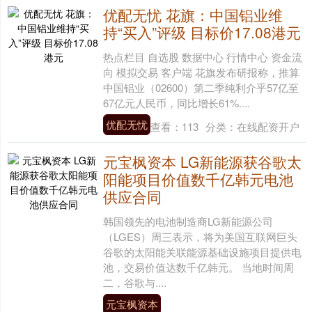
优配无忧 花旗：中国铝业维
持“买入”评级 目标价17.08港元
热点栏目 自选股 数据中心 行情中心 资金流
向 模拟交易 客户端 花旗发布研报称，推算
中国铝业（02600）第二季纯利介乎57亿至
67亿元人民币，同比增长61%....
优配无忧
查看：
113
分类：
在线配资开户
元宝枫资本 LG新能源获谷歌太
阳能项目价值数千亿韩元电池
供应合同
韩国领先的电池制造商LG新能源公司
（LGES）周三表示，将为美国互联网巨头
谷歌的太阳能关联能源基础设施项目提供电
池，交易价值达数千亿韩元。 当地时间周
二，谷歌与....
元宝枫资本