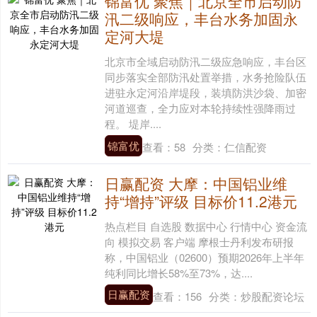
锦富优 聚焦｜北京全市启动防
汛二级响应，丰台水务加固永
定河大堤
北京市全域启动防汛二级应急响应，丰台区
同步落实全部防汛处置举措，水务抢险队伍
进驻永定河沿岸堤段，装填防洪沙袋、加密
河道巡查，全力应对本轮持续性强降雨过
程。 堤岸....
锦富优
查看：
58
分类：
仁信配资
日赢配资 大摩：中国铝业维
持“增持”评级 目标价11.2港元
热点栏目 自选股 数据中心 行情中心 资金流
向 模拟交易 客户端 摩根士丹利发布研报
称，中国铝业（02600）预期2026年上半年
纯利同比增长58%至73%，达....
日赢配资
查看：
156
分类：
炒股配资论坛