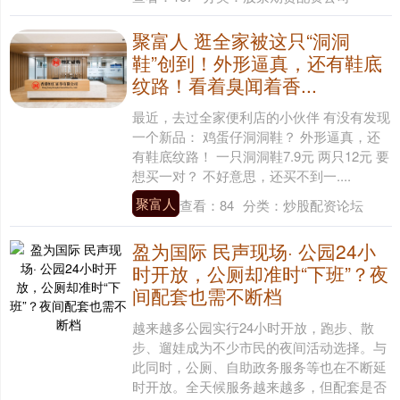
聚富人 逛全家被这只“洞洞
鞋”创到！外形逼真，还有鞋底
纹路！看着臭闻着香...
最近，去过全家便利店的小伙伴 有没有发现
一个新品： 鸡蛋仔洞洞鞋？ 外形逼真，还
有鞋底纹路！ 一只洞洞鞋7.9元 两只12元 要
想买一对？ 不好意思，还买不到一....
聚富人
查看：
84
分类：
炒股配资论坛
盈为国际 民声现场· 公园24小
时开放，公厕却准时“下班”？夜
间配套也需不断档
越来越多公园实行24小时开放，跑步、散
步、遛娃成为不少市民的夜间活动选择。与
此同时，公厕、自助政务服务等也在不断延
时开放。全天候服务越来越多，但配套是否