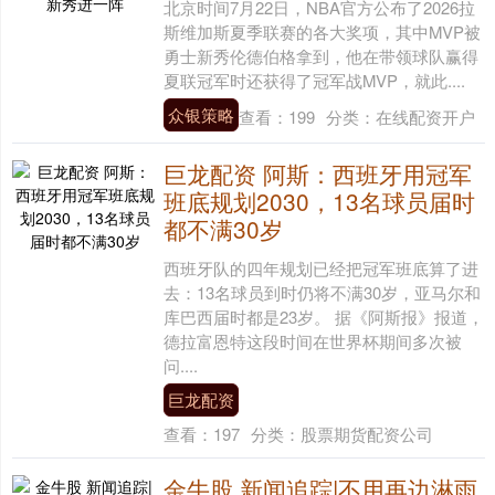
北京时间7月22日，NBA官方公布了2026拉
斯维加斯夏季联赛的各大奖项，其中MVP被
勇士新秀伦德伯格拿到，他在带领球队赢得
夏联冠军时还获得了冠军战MVP，就此....
众银策略
查看：
199
分类：
在线配资开户
巨龙配资 阿斯：西班牙用冠军
班底规划2030，13名球员届时
都不满30岁
西班牙队的四年规划已经把冠军班底算了进
去：13名球员到时仍将不满30岁，亚马尔和
库巴西届时都是23岁。 据《阿斯报》报道，
德拉富恩特这段时间在世界杯期间多次被
问....
巨龙配资
查看：
197
分类：
股票期货配资公司
金牛股 新闻追踪|不用再边淋雨