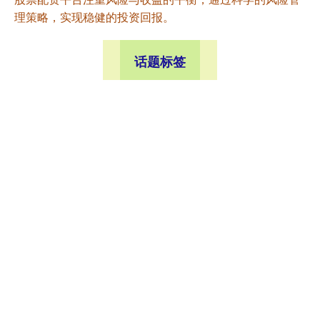
理策略，实现稳健的投资回报。
话题标签
掌上乾坤
银河策略
老品牌速配
典丰投资
犀牛配资
股票king
富灯网
华泰配资
华盛通
融丰配资
海越互赢
悦来网
全部话题标签